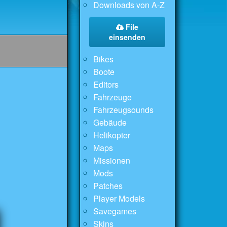
Downloads von A-Z
File
einsenden
Bikes
Boote
Editors
Fahrzeuge
Fahrzeugsounds
Gebäude
Helikopter
Maps
Missionen
Mods
Patches
Player Models
Savegames
Skins