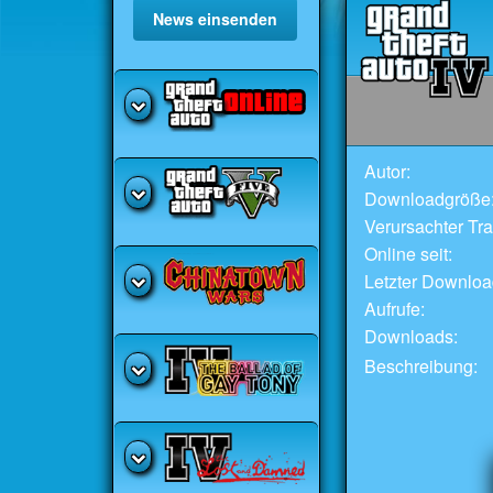
News einsenden
Autor:
Downloadgröße
Verursachter Traf
Online seit:
Letzter Downloa
Aufrufe:
Downloads:
Beschreibung: