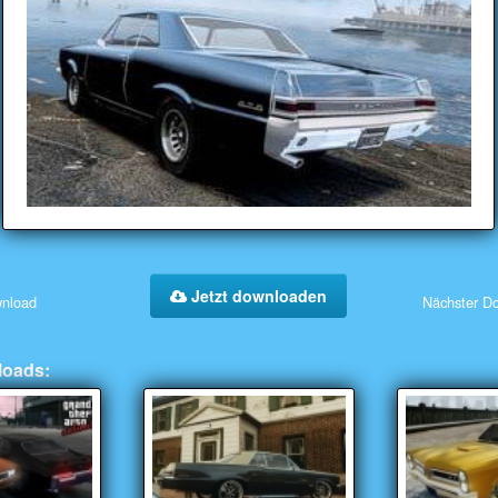
Jetzt downloaden
wnload
Nächster D
loads: