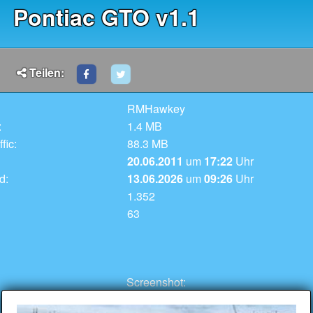
Pontiac GTO v1.1
Teilen:
RMHawkey
:
1.4 MB
fic:
88.3 MB
20.06.2011
um
17:22
Uhr
d:
13.06.2026
um
09:26
Uhr
1.352
63
Screenshot: