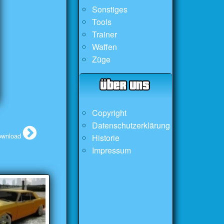
Sonstiges
Tools
Trainer
Waffen
Züge
Copyright
Datenschutzerklärung
ownload
Historie
Impressum