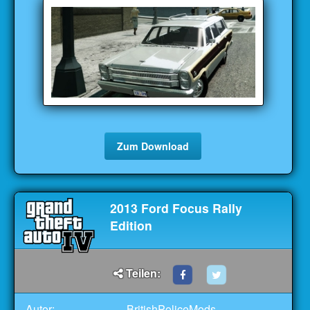
Zum Download
2013 Ford Focus Rally
Edition
Teilen:
Autor:
BritishPoliceMods