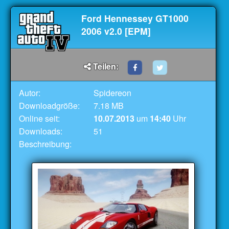
Ford Hennessey GT1000
2006 v2.0 [EPM]
Teilen:
Autor:
Spidereon
Downloadgröße:
7.18 MB
Online seit:
10.07.2013
um
14:40
Uhr
Downloads:
51
Beschreibung: