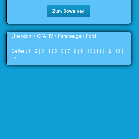
Zum Download
Übersicht
GTA: IV
Fahrzeuge
Ford
Seiten: 1 |
2
|
3
|
4
|
5
|
6
|
7
|
8
|
9
|
10
|
11
|
12
|
13
|
14
|