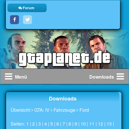
Forum
Menü
Downloads
Downloads
Übersicht
GTA: IV
Fahrzeuge
Ford
Seiten: 1 |
2
|
3
|
4
|
5
|
6
|
7
|
8
|
9
|
10
|
11
|
12
|
13
|