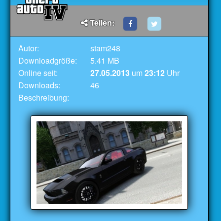
Teilen:
Autor:
stam248
Downloadgröße:
5.41 MB
Online seit:
27.05.2013
um
23:12
Uhr
Downloads:
46
Beschreibung: