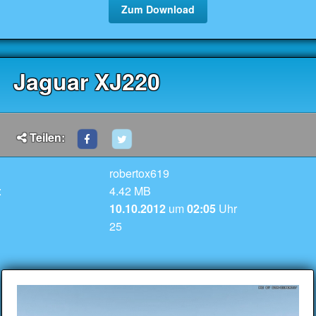
Zum Download
Jaguar XJ220
Teilen:
robertox619
:
4.42 MB
10.10.2012
um
02:05
Uhr
25