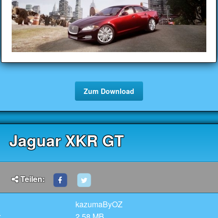
Zum Download
Jaguar XKR GT
Teilen:
kazumaByOZ
:
2.58 MB