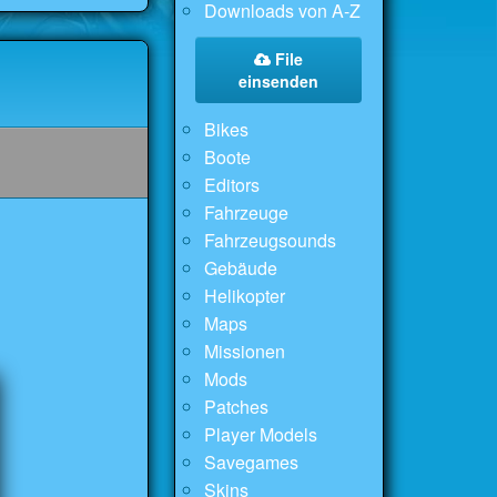
Downloads von A-Z
File
einsenden
Bikes
Boote
Editors
Fahrzeuge
Fahrzeugsounds
Gebäude
Helikopter
Maps
Missionen
Mods
Patches
Player Models
Savegames
Skins