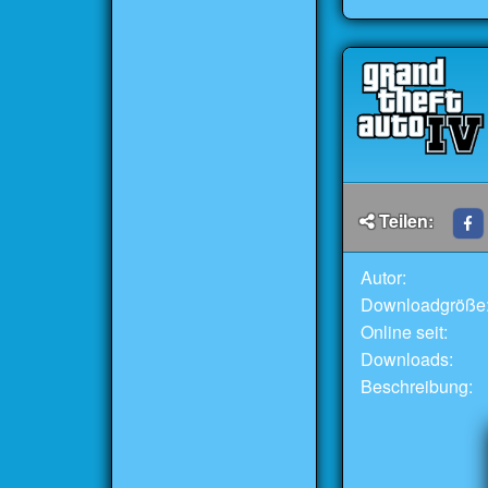
Teilen:
Autor:
Downloadgröße
Online seit:
Downloads:
Beschreibung: