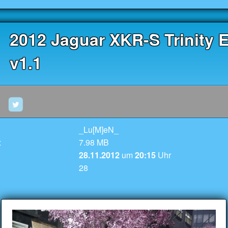
2012 Jaguar XKR-S Trinity E
v1.1
_Lu[M]eN_
:
7.98 MB
28.11.2012
um
20:15
Uhr
28