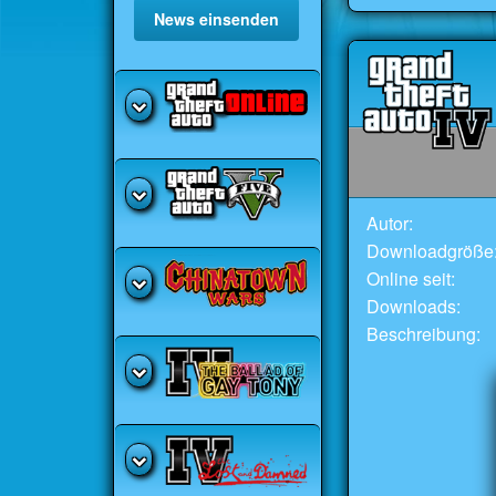
News einsenden
Autor:
Downloadgröße
Online seit:
Downloads:
Beschreibung: