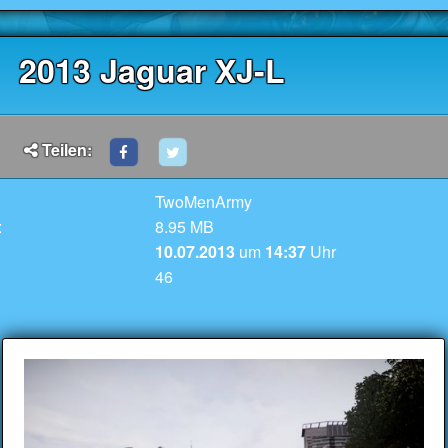
2013 Jaguar XJ-L
Teilen:
TwoMenArmy
:
8.95 MB
10.07.2013
um
14:37
Uhr
46