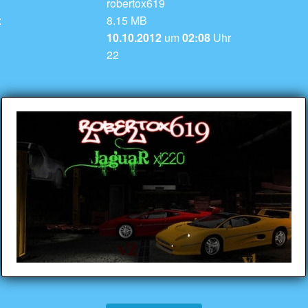
robertox619
:
8.15 MB
10.10.2012
um
02:08
Uhr
22