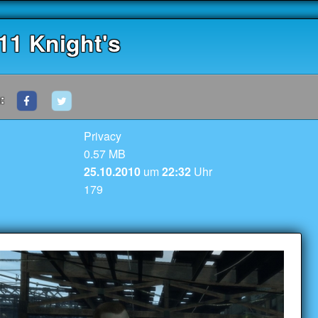
11 Knight's
:
Privacy
0.57 MB
25.10.2010
um
22:32
Uhr
179