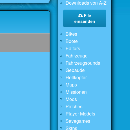
Downloads von A-Z
File
einsenden
Bikes
Boote
Editors
Fahrzeuge
Fahrzeugsounds
Gebäude
Helikopter
Maps
Missionen
Mods
Patches
Player Models
Savegames
Skins