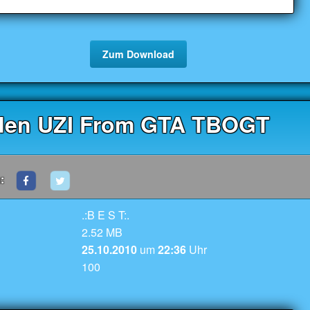
Zum Download
den UZI From GTA TBOGT
:
.:B E S T:.
2.52 MB
25.10.2010
um
22:36
Uhr
100