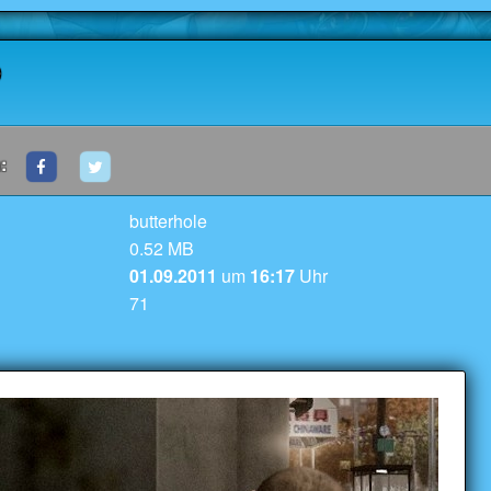
P
:
butterhole
0.52 MB
01.09.2011
um
16:17
Uhr
71