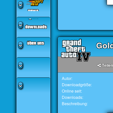
Gol
Teilen
Autor:
Downloadgröße:
Online seit:
Downloads:
Beschreibung: