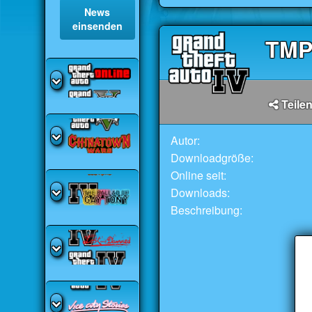
News
einsenden
TM
Teilen
Autor:
Downloadgröße:
Online seit:
Downloads:
Beschreibung: