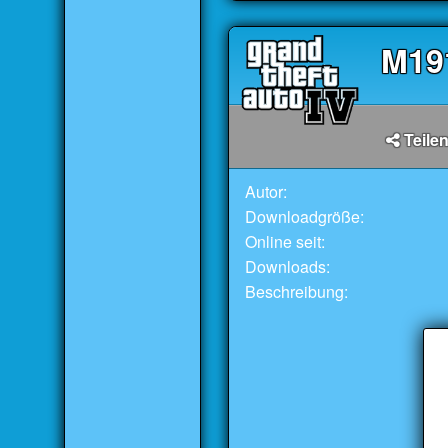
M19
Teilen
Autor:
Downloadgröße:
Online seit:
Downloads:
Beschreibung: