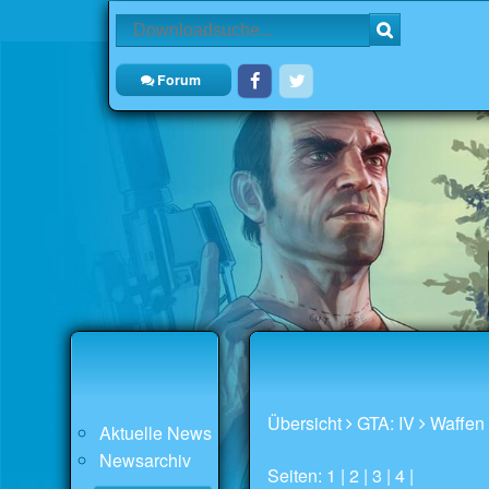
Forum
Übersicht
GTA: IV
Waffen
Aktuelle News
Newsarchiv
Seiten: 1 |
2
|
3
|
4
|