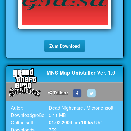
Zum Download
MNS Map Unistaller Ver. 1.0
Teilen:
Autor:
Dead Nightmare / Micronensoft
Downloadgröße:
0.11 MB
Online seit:
01.02.2009
um
18:55
Uhr
Downloads:
752