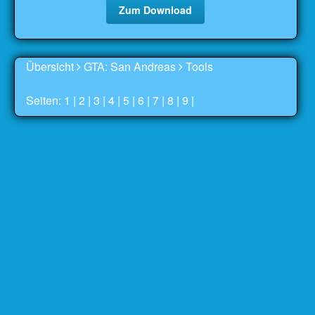
Zum Download
Übersicht
GTA: San Andreas
Tools
Seiten: 1 |
2
|
3
|
4
|
5
|
6
|
7
|
8
|
9
|