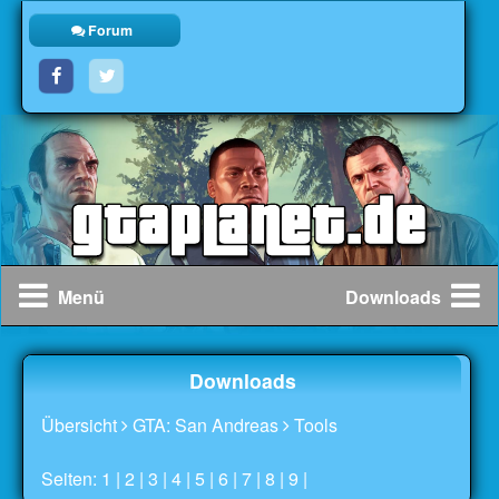
Forum
Menü
Downloads
Downloads
Übersicht
GTA: San Andreas
Tools
Seiten: 1 |
2
|
3
|
4
|
5
|
6
|
7
|
8
|
9
|