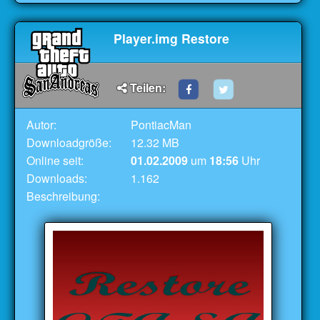
Player.img Restore
Teilen:
Autor:
PontiacMan
Downloadgröße:
12.32 MB
Online seit:
01.02.2009
um
18:56
Uhr
Downloads:
1.162
Beschreibung: