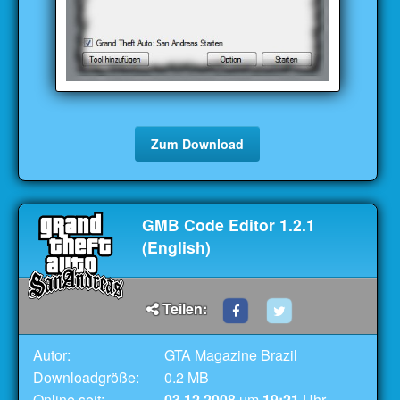
Zum Download
GMB Code Editor 1.2.1
(English)
Teilen:
Autor:
GTA Magazine Brazil
Downloadgröße:
0.2 MB
Online seit:
03.12.2008
um
19:21
Uhr