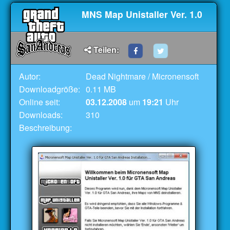
MNS Map Unistaller Ver. 1.0
Teilen:
Autor:
Dead Nightmare / Micronensoft
Downloadgröße:
0.11 MB
Online seit:
03.12.2008
um
19:21
Uhr
Downloads:
310
Beschreibung: