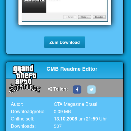
Zum Download
GMB Readme Editor
Teilen:
Autor:
GTA Magazine Brasil
Downloadgröße:
0.09 MB
Online seit:
13.10.2008
um
21:59
Uhr
Downloads:
537