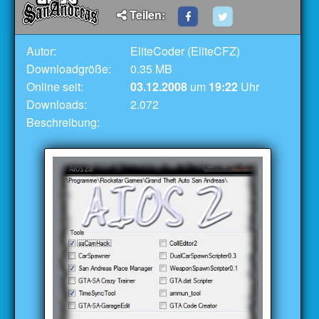
Teilen:
Autor:
EliteCoder (EliteCFZ)
Downloadgröße:
0.35 MB
Online seit:
03.12.2008
um
19:22
Uhr
Downloads:
2.072
Beschreibung: