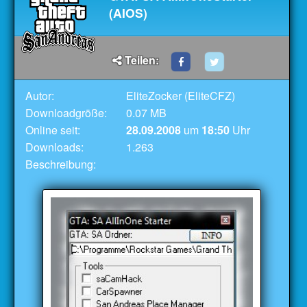
(AIOS)
Teilen:
Autor:
EliteZocker (EliteCFZ)
Downloadgröße:
0.07 MB
Online seit:
28.09.2008
um
18:50
Uhr
Downloads:
1.263
Beschreibung: