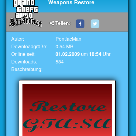
Weapons Restore
Teilen:
Autor:
PontiacMan
Downloadgröße:
0.54 MB
Online seit:
01.02.2009
um
18:54
Uhr
Downloads:
584
Beschreibung: