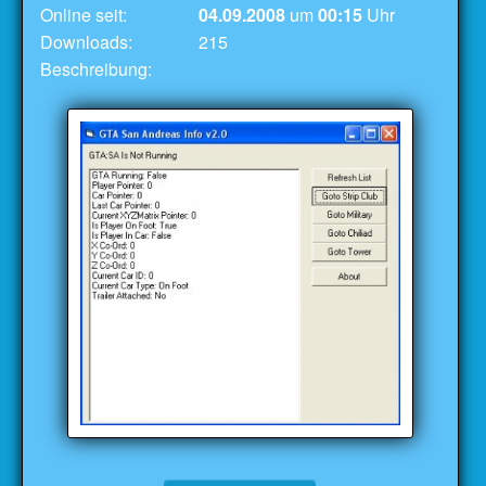
Online seit:
04.09.2008
um
00:15
Uhr
Downloads:
215
Beschreibung: