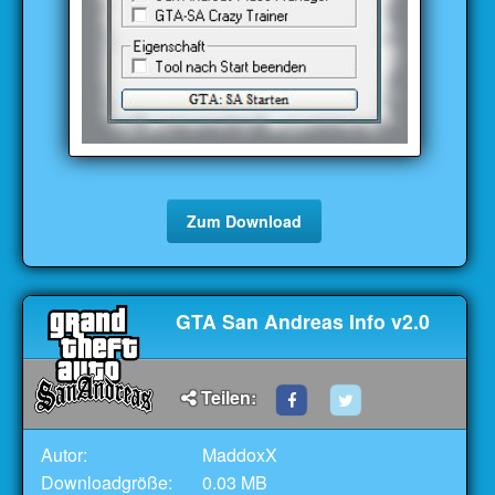
Zum Download
GTA San Andreas Info v2.0
Teilen:
Autor:
MaddoxX
Downloadgröße:
0.03 MB