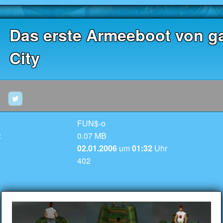
Das erste Armeeboot von g
City
FUN$-o
:
0.07 MB
02.01.2006
um
01:32
Uhr
402