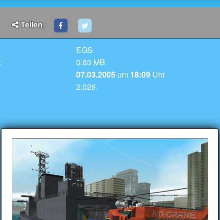
Teilen:
EGS
:
0.63 MB
07.03.2005
um
18:09
Uhr
2.026