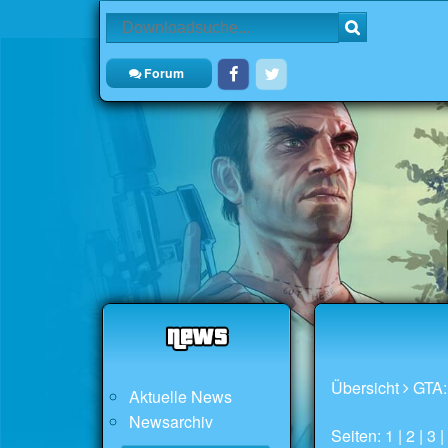
Forum
Übersicht
GTA:
Aktuelle News
Newsarchiv
Seiten: 1 |
2
|
3
|