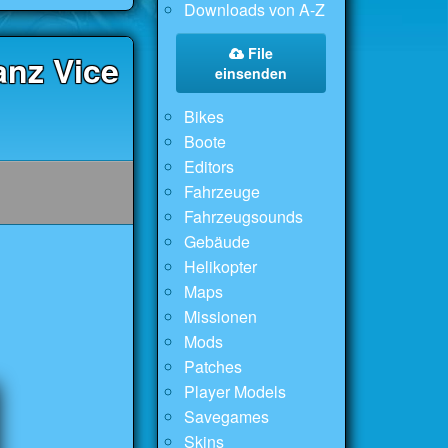
Downloads von A-Z
File
anz Vice
einsenden
Bikes
Boote
Editors
Fahrzeuge
Fahrzeugsounds
Gebäude
Helikopter
Maps
Missionen
Mods
Patches
Player Models
Savegames
Skins