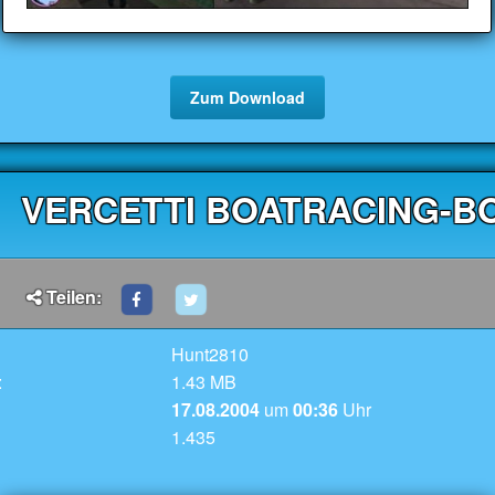
Zum Download
VERCETTI BOATRACING-B
Teilen:
Hunt2810
:
1.43 MB
17.08.2004
um
00:36
Uhr
1.435