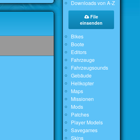
Downloads von A-Z
File
einsenden
Bikes
Boote
Editors
Fahrzeuge
Fahrzeugsounds
Gebäude
Helikopter
Maps
Missionen
Mods
Patches
Player Models
Savegames
Skins