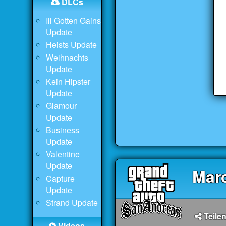
DLCs
Ill Gotten Gains
Update
Heists Update
Weihnachts
Update
Kein Hipster
Update
Glamour
Update
Business
Update
Valentine
Update
Mar
Capture
Update
Strand Update
Teilen
Videos