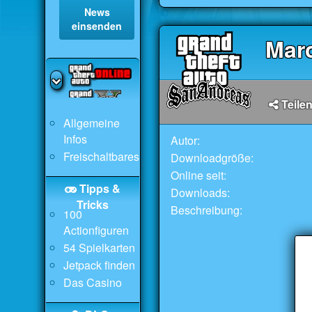
News
einsenden
Mar
Teilen
Allgemeine
Infos
Autor:
Freischaltbares
Downloadgröße:
Online seit:
Tipps &
Downloads:
Tricks
Beschreibung:
100
Actionfiguren
54 Spielkarten
Jetpack finden
Das Casino