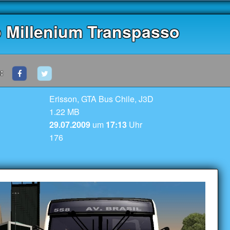
o Millenium Transpasso
:
Erisson, GTA Bus Chile, J3D
1.22 MB
29.07.2009
um
17:13
Uhr
176