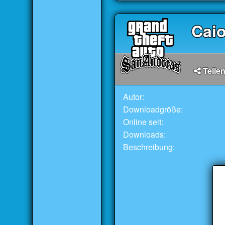
Cai
Teilen
Autor:
Downloadgröße:
Online seit:
Downloads:
Beschreibung: