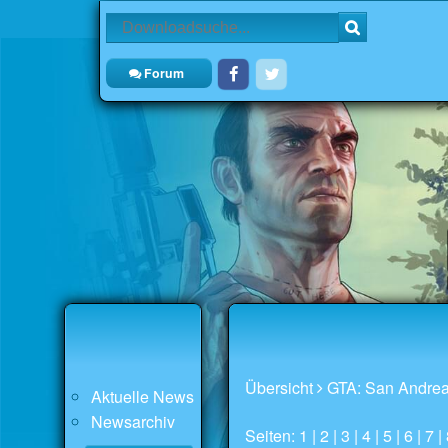
Forum
Übersicht
GTA: San Andre
Aktuelle News
Newsarchiv
Seiten:
1
|
2
|
3
|
4
|
5
|
6
|
7
|