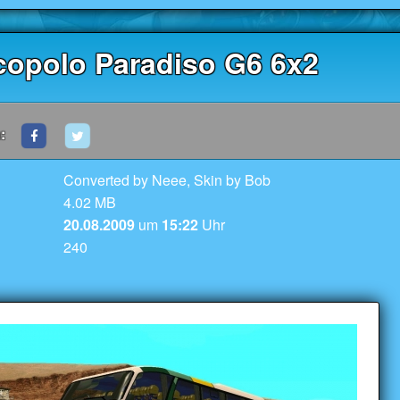
copolo Paradiso G6 6x2
:
Converted by Neee, Skin by Bob
4.02 MB
20.08.2009
um
15:22
Uhr
240