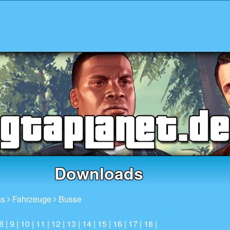
Downloads
as
Fahrzeuge
Busse
8
|
9
|
10
| 11 |
12
|
13
|
14
|
15
|
16
|
17
|
18
|