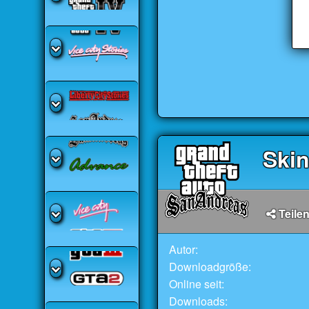
Skin
Teilen
Autor:
Downloadgröße:
Online seit:
Downloads: