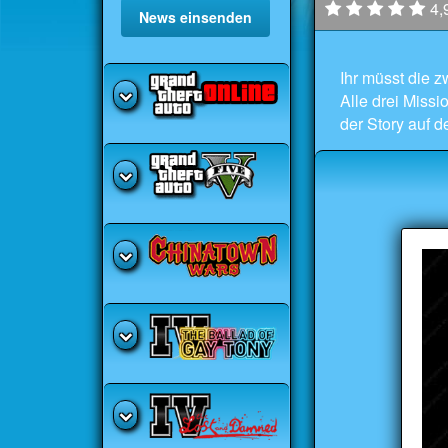
4,
News einsenden
Ihr müsst die 
Alle drei Missi
der Story auf 