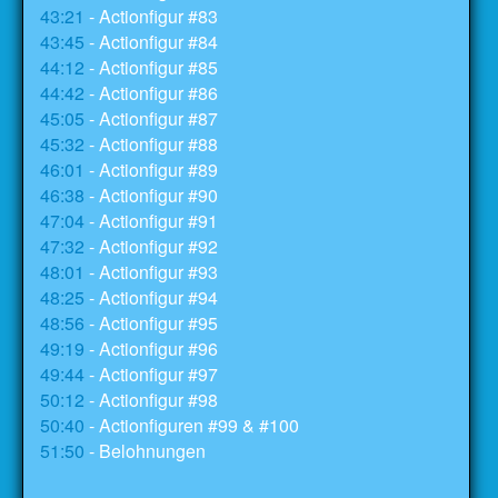
43:21
- Actionfigur #83
43:45
- Actionfigur #84
44:12
- Actionfigur #85
44:42
- Actionfigur #86
45:05
- Actionfigur #87
45:32
- Actionfigur #88
46:01
- Actionfigur #89
46:38
- Actionfigur #90
47:04
- Actionfigur #91
47:32
- Actionfigur #92
48:01
- Actionfigur #93
48:25
- Actionfigur #94
48:56
- Actionfigur #95
49:19
- Actionfigur #96
49:44
- Actionfigur #97
50:12
- Actionfigur #98
50:40
- Actionfiguren #99 & #100
51:50
- Belohnungen