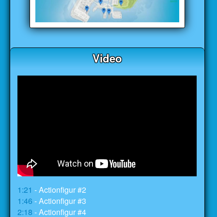
Video
1:21
- Actionfigur #2
1:46
- Actionfigur #3
2:18
- Actionfigur #4