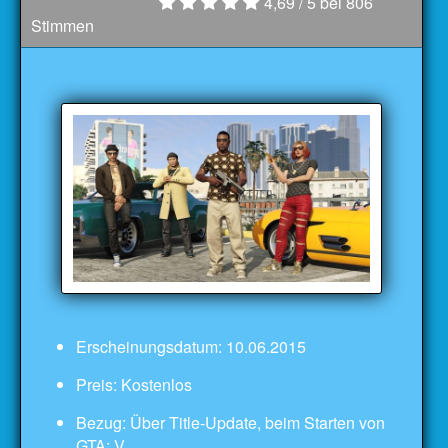
4,69
/ 5 bei
806
Stimmen
Erscheinungsdatum: 10.06.2015
Preis: Kostenlos
Bezug: Über Title-Update, beim Starten von
GTA: V