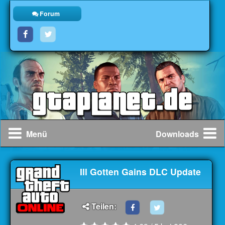
Forum
Menü
Downloads
Ill Gotten Gains DLC Update
Teilen: