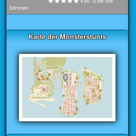
4,85
/ 5 bei
956
Stimmen
Karte der Monsterstunts