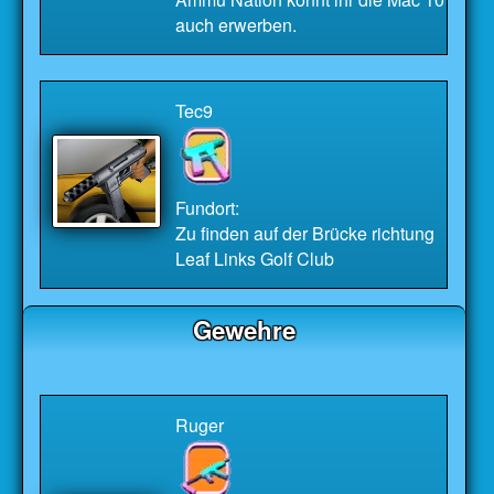
auch erwerben.
Tec9
Fundort:
Zu finden auf der Brücke richtung
Leaf Links Golf Club
Gewehre
Ruger