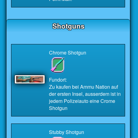
Shotguns
Chrome Shotgun
Fundort:
Zu kaufen bei Ammu Nation auf
der ersten Insel, ausserdem ist in
jedem Polizeiauto eine Crome
Shotgun
Stubby Shotgun