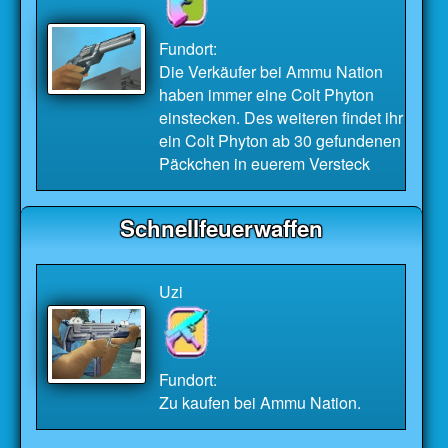
Fundort:
Die Verkäufer bei Ammu Nation
haben immer eine Colt Phyton
einstecken. Des weiteren findet ihr
ein Colt Phyton ab 30 gefundenen
Päckchen in euerem Versteck
Schnellfeuerwaffen
Uzi
Fundort:
Zu kaufen bei Ammu Nation.