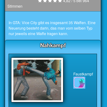
4,82
/ 5 bei
964
Stimmen
In GTA: Vice City gibt es insgesamt 35 Waffen. Eine
Neuerung besteht darin, das man vom selben Typ
nur jeweils eine Waffe tragen kann.
Nahkampf
Faustkampf