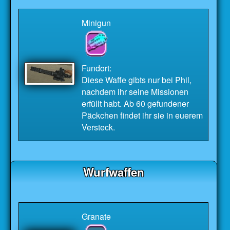
Minigun
Fundort:
Diese Waffe gibts nur bei Phil,
nachdem ihr seine Missionen
erfüllt habt. Ab 60 gefundener
Päckchen findet ihr sie in euerem
Versteck.
Wurfwaffen
Granate