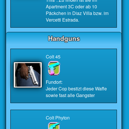
Apartment 3C oder ab 10
Päckchen in Diaz Villa bzw. im
Vercetti Estrada.
Handguns
Colt 45
Fundort:
Jeder Cop bestizt diese Waffe
sowie fast alle Gangster
Colt Phyton