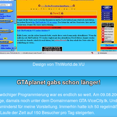
Design von ThiWorld.de.VU
GTAplanet gabs schon länger!
iwöchiger Programmierung war es endlich so weit. Am 09.08.200
ge, damals noch unter dem Domainnamen GTA-ViceCity.tk. Und
zuminderst für meine Vorstellung. Immerhin hatte ich 50 regelm
Laufe der Zeit auf 150 Besucher pro Tag steigerten.