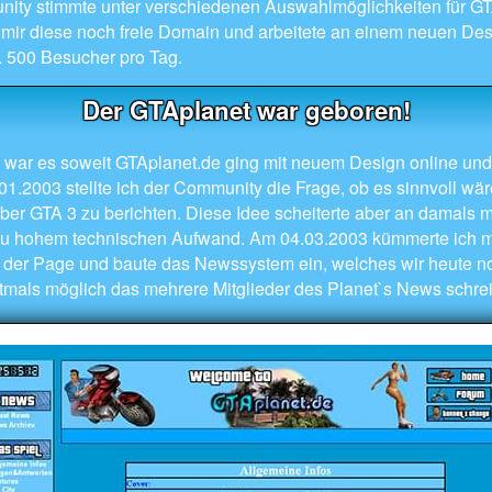
ty stimmte unter verschiedenen Auswahlmöglichkeiten für GT
h mir diese noch freie Domain und arbeitete an einem neuen Des
a. 500 Besucher pro Tag.
Der GTAplanet war geboren!
war es soweit GTAplanet.de ging mit neuem Design online und
1.2003 stellte ich der Community die Frage, ob es sinnvoll wär
er GTA 3 zu berichten. Diese Idee scheiterte aber an damals
zu hohem technischen Aufwand. Am 04.03.2003 kümmerte ich mi
 der Page und baute das Newssystem ein, welches wir heute n
tmals möglich das mehrere Mitglieder des Planet`s News schre