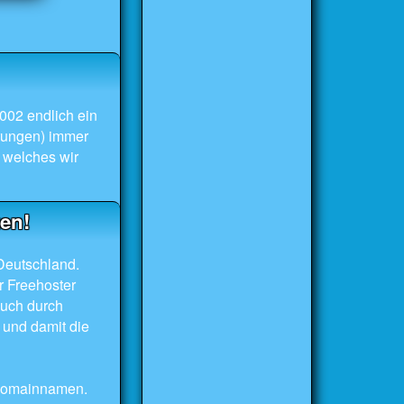
002 endlich ein
erungen) immer
 welches wir
zen!
 Deutschland.
r Freehoster
Auch durch
 und damit die
 Domainnamen.