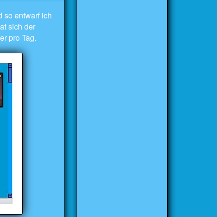
 so entwarf ich
t sich der
er pro Tag.