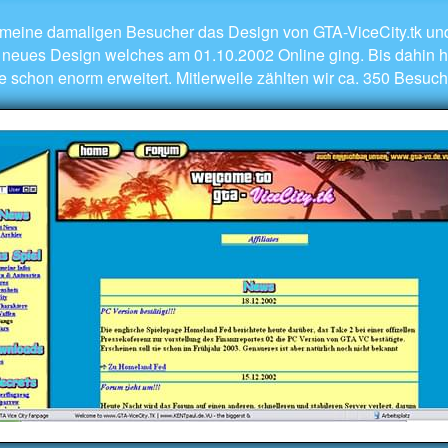
nd meine damaligen Besucher das Design von GTA-ViceCity.tk und
 neues Design welches am 01.10.2002 Online ging. Bis dahin ha
 schon enorm erweitert. Mitlerweile zählten wir ca. 350 Besuch