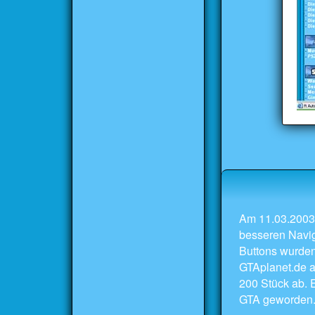
Am 11.03.2003 
besseren Naviga
Buttons wurden
GTAplanet.de a
200 Stück ab. E
GTA geworden