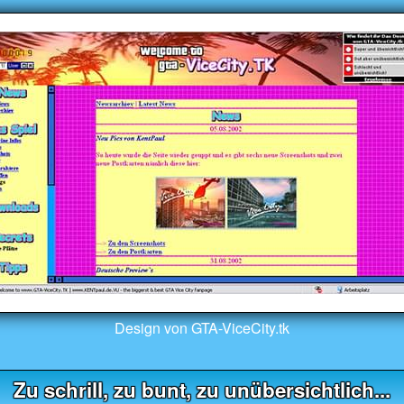
Design von GTA-ViceCity.tk
Zu schrill, zu bunt, zu unübersichtlich...