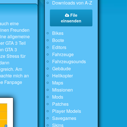
Downloads von A-Z
File
einsenden
 auch eine
einen Freunden
Bikes
ine allgemeine
Boote
er GTA 3 Teil
Editors
on GTA 3
Fahrzeuge
ze Stress für
Fahrzeugsounds
 dann
Gebäude
lgreich. Am
machte mich an
Helikopter
ine Fanpage
Maps
Missionen
Mods
Patches
Player Models
Savegames
Skins