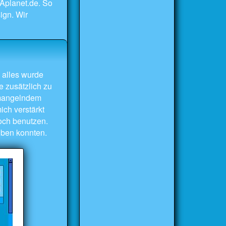
Aplanet.de. So
ign. Wir
 alles wurde
e zusätzlich zu
 mangelndem
ch verstärkt
och benutzen.
iben konnten.