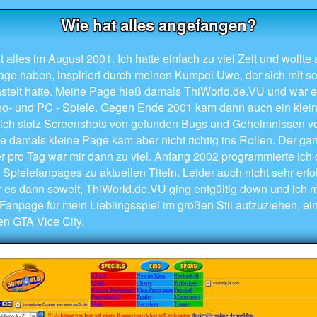
Wie hat alles angefangen?
alles im August 2001. Ich hatte einfach zu viel Zeit und wollte
e haben, inspiriert durch meinen Kumpel Uwe, der sich mit s
stelt hatte. Meine Page hieß damals ThiWorld.de.VU und war e
o- und PC - Spiele. Gegen Ende 2001 kam dann auch ein klein
 ich stolz Screenshots von gefunden Bugs und Geheimnissen v
ie damals kleine Page kam aber nicht richtig ins Rollen. Der gan
r pro Tag war mir dann zu viel. Anfang 2002 programmierte ich
Spielefanpages zu aktuellen Titeln. Leider auch nicht sehr erfo
 es dann soweit, ThiWorld.de.VU ging entgültig down und ich 
 Fanpage für mein Lieblingsspiel im großen Stil aufzuziehen, e
 GTA Vice City.