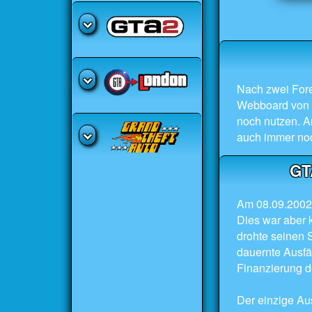
Nach zwei Fore
Webboard von W
noch nutzen. A
auch immer no
GTA
Am 08.09.2002 
Dies war aber k
drohte seinen S
dauernte Ausfä
Finanzierung de
Der einzige Au