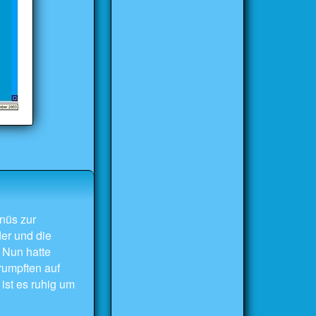
nüs zur
der und die
 Nun hatte
rumpften auf
ist es ruhig um