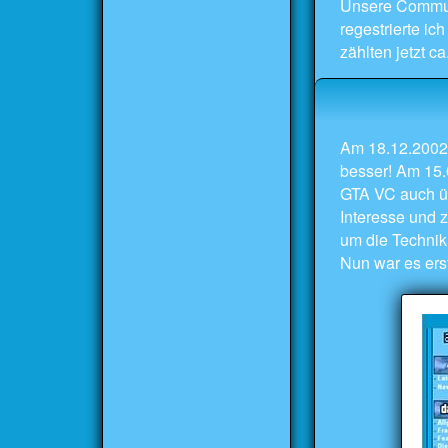
Unsere Communi
regestrierte ic
zählten jetzt c
Am 18.12.2002 
besser! Am 15.0
GTA VC auch üb
Interesse und 
um die Technik
Nun war es ers