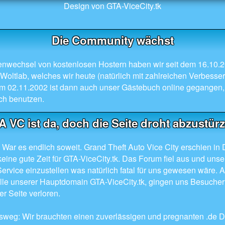
Design von GTA-ViceCity.tk
Die Community wächst
nwechsel von kostenlosen Hostern haben wir seit dem 16.10.2
oltlab, welches wir heute (natürlich mit zahlreichen Verbess
m 02.11.2002 ist dann auch unser Gästebuch online gegangen,
ch benutzen.
 VC ist da, doch die Seite droht abzustür
War es endlich soweit. Grand Theft Auto Vice City erschien in
eine gute Zeit für GTA-ViceCity.tk. Das Forum fiel aus und unse
ervice einzustellen was natürlich fatal für uns gewesen wäre. 
lle unserer Hauptdomain GTA-ViceCity.tk, gingen uns Besucher
r Seite verloren.
sweg: Wir brauchten einen zuverlässigen und pregnanten .de