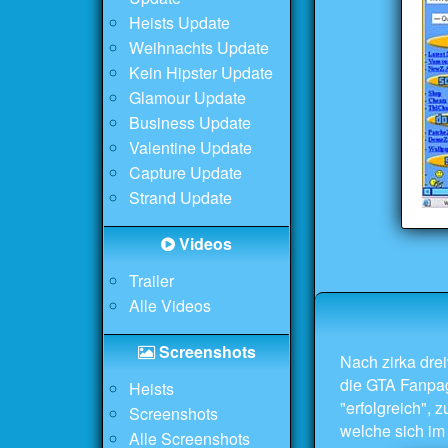
Heists Update
Weihnachts Update
Kein Hipster Update
Glamour Update
Business Update
Valentine Update
Capture Update
Strand Update
Videos
Trailer
Alle Videos
Screenshots
Nach zirka dre
die GTA Fanpa
Heists
"erfolgreich", 
Screenshots
welche sich im 
Alle Screenshots