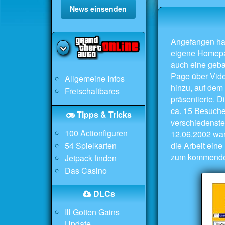
News einsenden
Angefangen hat 
eigene Homepag
auch eine geba
Page über Vide
Allgemeine Infos
hinzu, auf dem
Freischaltbares
präsentierte. D
ca. 15 Besuche
Tipps & Tricks
verschiedenste 
100 Actionfiguren
12.06.2002 war
54 Spielkarten
die Arbeit eine
zum kommenden
Jetpack finden
Das Casino
DLCs
Ill Gotten Gains
Update