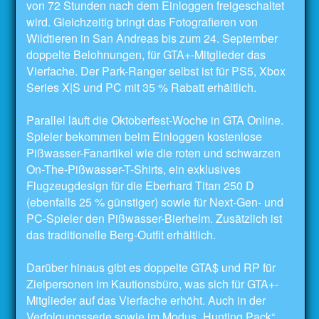
von 72 Stunden nach dem Einloggen freigeschaltet
wird. Gleichzeitig bringt das Fotografieren von
Wildtieren in San Andreas bis zum 24. September
doppelte Belohnungen, für GTA+-Mitglieder das
Vierfache. Der Park-Ranger selbst ist für PS5, Xbox
Series X|S und PC mit 35 % Rabatt erhältlich.
Parallel läuft die Oktoberfest-Woche in GTA Online.
Spieler bekommen beim Einloggen kostenlose
Pißwasser-Fanartikel wie die roten und schwarzen
On-The-Pißwasser-T-Shirts, ein exklusives
Flugzeugdesign für die Eberhard Titan 250 D
(ebenfalls 25 % günstiger) sowie für Next-Gen- und
PC-Spieler den Pißwasser-Bierhelm. Zusätzlich ist
das traditionelle Berg-Outfit erhältlich.
Darüber hinaus gibt es doppelte GTA$ und RP für
Zielpersonen im Kautionsbüro, was sich für GTA+-
Mitglieder auf das Vierfache erhöht. Auch in der
Verfolgungsserie sowie im Modus „Hunting Pack“