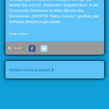
winken bis zum 24. September doppelte Boni. In der
Community-Rennserie ist diese Woche das
Stuntrennen „SHOTYA: Raton Canyon“ spielbar, das
dreifache Belohnungen bietet.
Quelle anzeigen?
Teilen:
Weitere News anzeigen