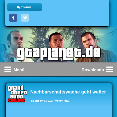
Forum
Menü
Downloads
Nachbarschaftswache geht weiter
19.09.2025
um
13:08
Uhr