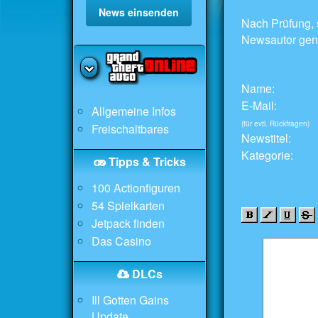
News einsenden
Nach Prüfung, 
Newsautor gen
Name:
E-Mail:
Allgemeine Infos
(für evtl. Rückfragen)
Freischaltbares
Newstitel:
Kategorie:
Tipps & Tricks
100 Actionfiguren
54 Spielkarten
Jetpack finden
Das Casino
DLCs
Ill Gotten Gains
Update