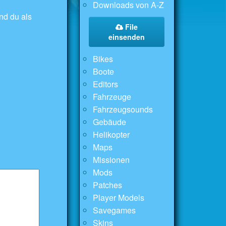
Downloads von A-Z
nd du als
File
einsenden
Bikes
Boote
Editors
Fahrzeuge
Fahrzeugsounds
Gebäude
Helikopter
Maps
Missionen
Mods
Patches
Player Models
Savegames
Skins