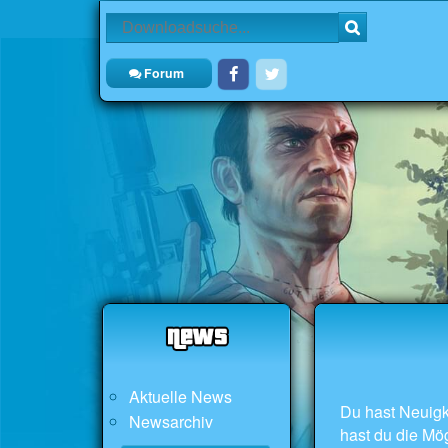
Forum
Aktuelle News
Du hast Neuigk
Newsarchiv
hast du die Mög