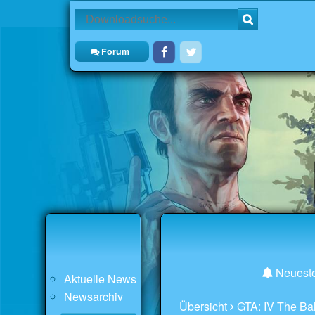
Forum
Neueste
Aktuelle News
Newsarchiv
Übersicht
GTA: IV The Ba