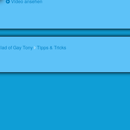
Video ansehen
llad of Gay Tony
Tipps & Tricks