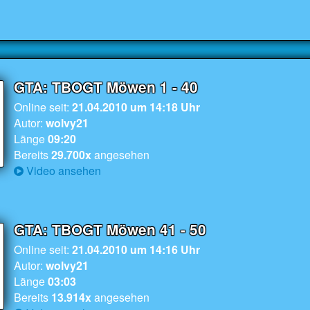
GTA: TBOGT Möwen 1 - 40
Online seit:
21.04.2010
um
14:18
Uhr
Autor:
wolvy21
Länge
09:20
Bereits
29.700x
angesehen
Video ansehen
GTA: TBOGT Möwen 41 - 50
Online seit:
21.04.2010
um
14:16
Uhr
Autor:
wolvy21
Länge
03:03
Bereits
13.914x
angesehen