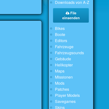
Downloads von A-Z
File
einsenden
Bikes
Boote
Editors
Fahrzeuge
Fahrzeugsounds
Gebäude
Helikopter
Maps
Missionen
Mods
Patches
Player Models
Savegames
Skins