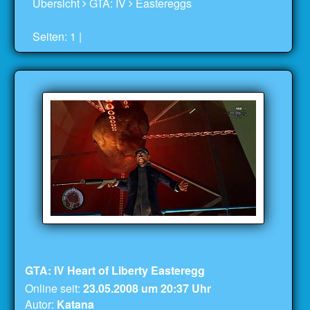
Übersicht
GTA: IV
Eastereggs
Seiten: 1 |
GTA: IV Heart of Liberty Easteregg
Online seit:
23.05.2008
um
20:37
Uhr
Autor:
Katana