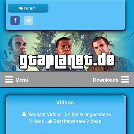
Forum
Menü
Downloads
Videos
Neueste Videos
Meist angesehene
Videos
Best bewertete Videos