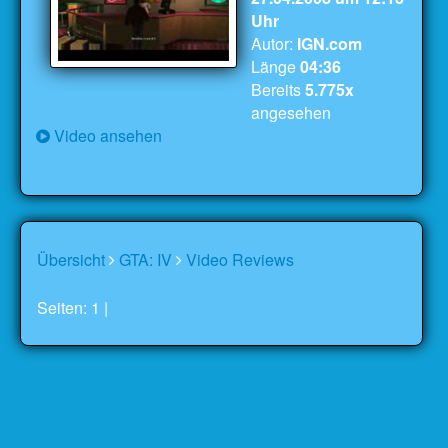
Uhr
Autor:
IGN.com
Länge
04:36
Bereits
5.775x
angesehen
Video ansehen
Übersicht
GTA: IV
Video Reviews
Seiten: 1 |