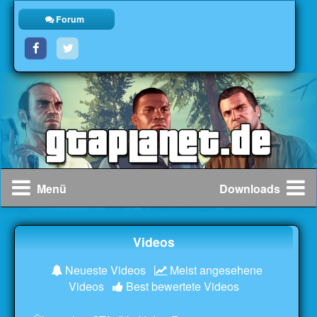
Forum
Menü
Downloads
Videos
Neueste Videos
Meist angesehene
Videos
Best bewertete Videos