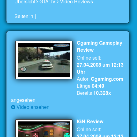
Übersicht
GTA: IV
Video Reviews
Seiten: 1 |
Cgaming Gameplay
Review
Online seit:
27.04.2008
um
12:13
Uhr
Autor:
Cgaming.com
Länge
04:49
Bereits
10.328x
angesehen
Video ansehen
IGN Review
Online seit:
27.04.2008
um
12:13